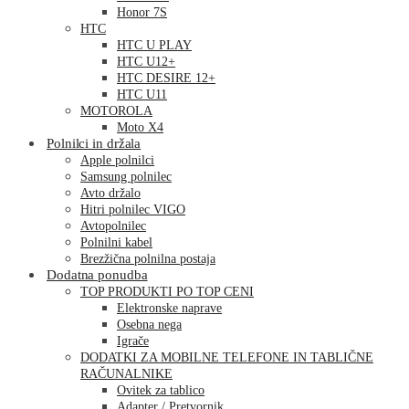
Honor 7S
HTC
HTC U PLAY
HTC U12+
HTC DESIRE 12+
HTC U11
MOTOROLA
Moto X4
Polnilci in držala
Apple polnilci
Samsung polnilec
Avto držalo
Hitri polnilec VIGO
Avtopolnilec
Polnilni kabel
Brezžična polnilna postaja
Dodatna ponudba
TOP PRODUKTI PO TOP CENI
Elektronske naprave
Osebna nega
Igrače
DODATKI ZA MOBILNE TELEFONE IN TABLIČNE
RAČUNALNIKE
Ovitek za tablico
Adapter / Pretvornik