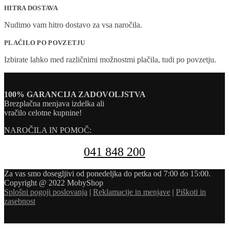
HITRA DOSTAVA
Nudimo vam hitro dostavo za vsa naročila.
PLAČILO PO POVZETJU
Izbirate lahko med različnimi možnostmi plačila, tudi po povzetju.
100% GARANCIJA ZADOVOLJSTVA
Brezplačna menjava izdelka ali
vračilo celotne kupnine!
NAROČILA IN POMOČ:
041 848 200
Za vas smo dosegljivi od ponedeljka do petka od 7:00 do 15:00.
Copyright @ 2022 MobyShop
Splošni pogoji poslovanja
|
Reklamacije in menjave
|
Piškoti in
zasebnost