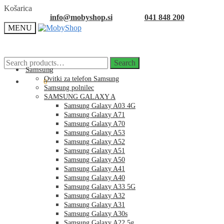
Skip
Skip
Košarica
to
to
info@mobyshop.si
041 848 200
navigation
content
MENU
Search
Search
for:
Samsung
Ovitki za telefon Samsung
0.00
€
0
Samsung polnilec
SAMSUNG GALAXY A
Samsung Galaxy A03 4G
Samsung Galaxy A71
Samsung Galaxy A70
Samsung Galaxy A53
Samsung Galaxy A52
Samsung Galaxy A51
Samsung Galaxy A50
Samsung Galaxy A41
Samsung Galaxy A40
Samsung Galaxy A33 5G
Samsung Galaxy A32
Samsung Galaxy A31
Samsung Galaxy A30s
Samsung Galaxy A22 5g