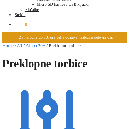
Micro SD kartice / USB ključki
Slušalke
Stekla
0.00
€
0
Za naročila do 13. ure velja dostava naslednji delovni dan
Home
/
A1
/
Alpha 20+
/
Preklopne torbice
Preklopne torbice