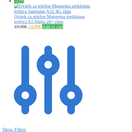
-25%
Ovitek za telefon Magnetna preklopna
torbica A1 Alpha 20+ zlata
19.99
€
14.99
€
Add to cart
Show Filters