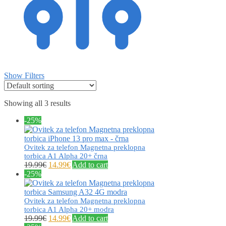
Show Filters
Showing all 3 results
-25%
Ovitek za telefon Magnetna preklopna
torbica A1 Alpha 20+ črna
19.99
€
14.99
€
Add to cart
-25%
Ovitek za telefon Magnetna preklopna
torbica A1 Alpha 20+ modra
19.99
€
14.99
€
Add to cart