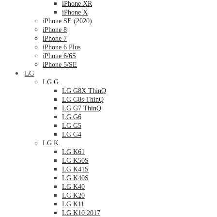
iPhone XR
iPhone X
iPhone SE (2020)
iPhone 8
iPhone 7
iPhone 6 Plus
iPhone 6/6S
iPhone 5/SE
LG
LG G
LG G8X ThinQ
LG G8s ThinQ
LG G7 ThinQ
LG G6
LG G5
LG G4
LG K
LG K61
LG K50S
LG K41S
LG K40S
LG K40
LG K20
LG K11
LG K10 2017