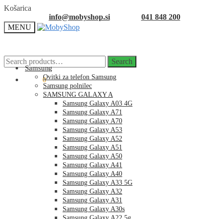
Skip
Skip
Košarica
to
to
info@mobyshop.si
041 848 200
navigation
content
MENU
Search
Search
for:
Samsung
Ovitki za telefon Samsung
0.00
€
0
Samsung polnilec
SAMSUNG GALAXY A
Samsung Galaxy A03 4G
Samsung Galaxy A71
Samsung Galaxy A70
Samsung Galaxy A53
Samsung Galaxy A52
Samsung Galaxy A51
Samsung Galaxy A50
Samsung Galaxy A41
Samsung Galaxy A40
Samsung Galaxy A33 5G
Samsung Galaxy A32
Samsung Galaxy A31
Samsung Galaxy A30s
Samsung Galaxy A22 5g