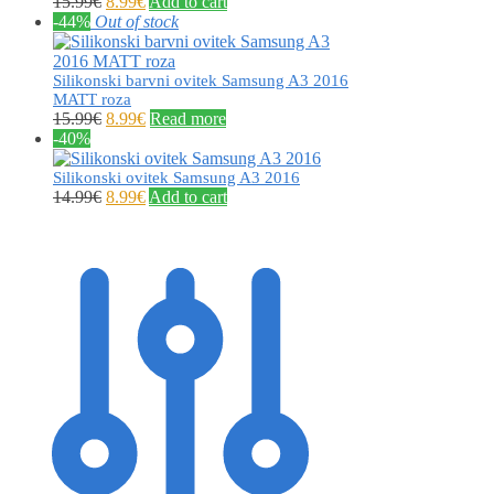
15.99
€
8.99
€
Add to cart
-44%
Out of stock
Silikonski barvni ovitek Samsung A3 2016
MATT roza
15.99
€
8.99
€
Read more
-40%
Silikonski ovitek Samsung A3 2016
14.99
€
8.99
€
Add to cart