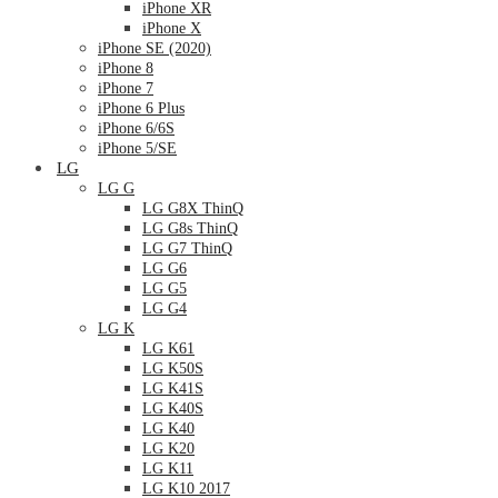
iPhone XR
iPhone X
iPhone SE (2020)
iPhone 8
iPhone 7
iPhone 6 Plus
iPhone 6/6S
iPhone 5/SE
LG
LG G
LG G8X ThinQ
LG G8s ThinQ
LG G7 ThinQ
LG G6
LG G5
LG G4
LG K
LG K61
LG K50S
LG K41S
LG K40S
LG K40
LG K20
LG K11
LG K10 2017