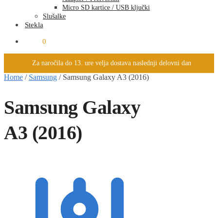
Micro SD kartice / USB ključki
Slušalke
Stekla
0.00
€
0
Za naročila do 13. ure velja dostava naslednji delovni dan
Home
/
Samsung
/
Samsung Galaxy A3 (2016)
Samsung Galaxy
A3 (2016)