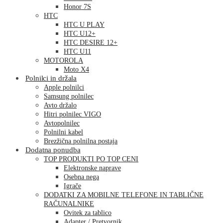
Honor 7S
HTC
HTC U PLAY
HTC U12+
HTC DESIRE 12+
HTC U11
MOTOROLA
Moto X4
Polnilci in držala
Apple polnilci
Samsung polnilec
Avto držalo
Hitri polnilec VIGO
Avtopolnilec
Polnilni kabel
Brezžična polnilna postaja
Dodatna ponudba
TOP PRODUKTI PO TOP CENI
Elektronske naprave
Osebna nega
Igrače
DODATKI ZA MOBILNE TELEFONE IN TABLIČNE
RAČUNALNIKE
Ovitek za tablico
Adapter / Pretvornik