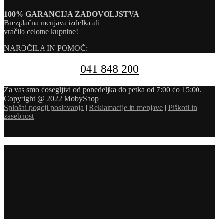
100% GARANCIJA ZADOVOLJSTVA
Brezplačna menjava izdelka ali
vračilo celotne kupnine!
NAROČILA IN POMOČ:
041 848 200
Za vas smo dosegljivi od ponedeljka do petka od 7:00 do 15:00.
Copyright @ 2022 MobyShop
Splošni pogoji poslovanja
|
Reklamacije in menjave
|
Piškoti in
zasebnost