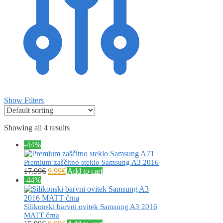
Show Filters
Showing all 4 results
-44%
Premium zaščitno steklo Samsung A3 2016
17.99
€
9.99
€
Add to cart
-44%
Silikonski barvni ovitek Samsung A3 2016
MATT črna