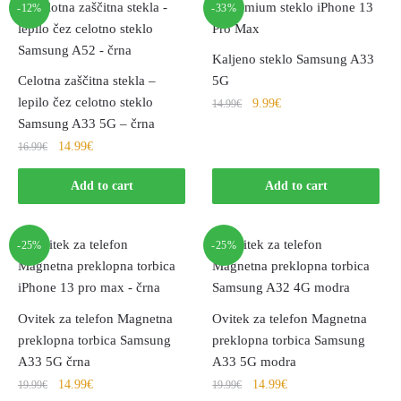
-12%
-33%
Kaljeno steklo Samsung A33
Celotna zaščitna stekla –
5G
lepilo čez celotno steklo
9.99
€
14.99
€
Samsung A33 5G – črna
14.99
€
16.99
€
Add to cart
Add to cart
-25%
-25%
Ovitek za telefon Magnetna
Ovitek za telefon Magnetna
preklopna torbica Samsung
preklopna torbica Samsung
A33 5G črna
A33 5G modra
14.99
€
14.99
€
19.99
€
19.99
€