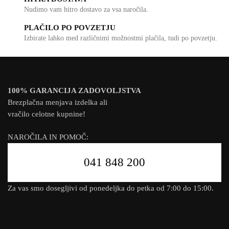
Nudimo vam hitro dostavo za vsa naročila.
PLAČILO PO POVZETJU
Izbirate lahko med različnimi možnostmi plačila, tudi po povzetju.
100% GARANCIJA ZADOVOLJSTVA
Brezplačna menjava izdelka ali
vračilo celotne kupnine!
NAROČILA IN POMOČ:
041 848 200
Za vas smo dosegljivi od ponedeljka do petka od 7:00 do 15:00.