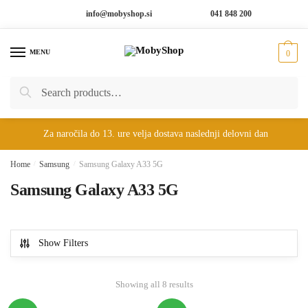
Skip
Skip
info@mobyshop.si
041 848 200
to
to
navigation
content
MENU
0
Search
Search
for:
Za naročila do 13. ure velja dostava naslednji delovni dan
Home
/
Samsung
/
Samsung Galaxy A33 5G
Samsung Galaxy A33 5G
Show Filters
Showing all 8 results