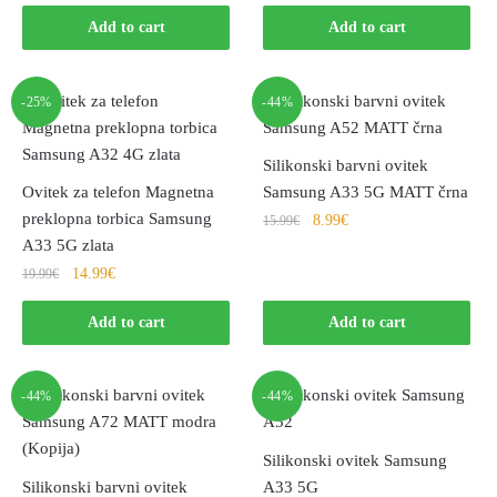
Add to cart
Add to cart
-25%
-44%
Silikonski barvni ovitek
Ovitek za telefon Magnetna
Samsung A33 5G MATT črna
preklopna torbica Samsung
8.99
€
15.99
€
A33 5G zlata
14.99
€
19.99
€
Add to cart
Add to cart
-44%
-44%
Silikonski ovitek Samsung
Silikonski barvni ovitek
A33 5G