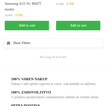
Samsung A33 5G MATT
8.99
€
15.99
€
modra
8.99
€
15.99
€
Add to cart
Add to cart
Show Filters
Showing all 8 results
100% VAREN NAKUP
Nakup v naši spletni trgovini je varen, vaši podatki so zaščiteni.
100% ZADOVOLJSTVO
V primeru nezadovoljstva nadomestimo izdelek ali vrnemo denar.
HITRA DOSTAVA