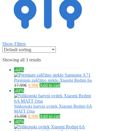
Show Filters
Showing all 3 results
-44%
Premium zaščitno steklo Xiaomi Redmi 6a
17.99
€
9.99
€
Add to cart
-44%
Silikonski barvni ovitek Xiaomi Redmi 6A
MATT črna
15.99
€
8.99
€
Add to cart
-40%