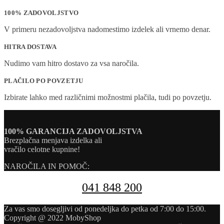
100% ZADOVOLJSTVO
V primeru nezadovoljstva nadomestimo izdelek ali vrnemo denar.
HITRA DOSTAVA
Nudimo vam hitro dostavo za vsa naročila.
PLAČILO PO POVZETJU
Izbirate lahko med različnimi možnostmi plačila, tudi po povzetju.
100% GARANCIJA ZADOVOLJSTVA
Brezplačna menjava izdelka ali
vračilo celotne kupnine!
NAROČILA IN POMOČ:
041 848 200
Za vas smo dosegljivi od ponedeljka do petka od 7:00 do 15:00.
Copyright @ 2022 MobyShop