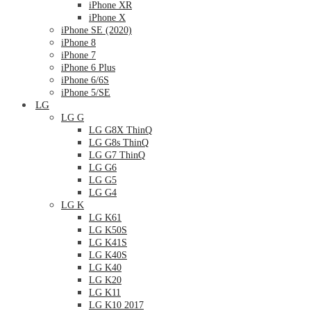
iPhone XR
iPhone X
iPhone SE (2020)
iPhone 8
iPhone 7
iPhone 6 Plus
iPhone 6/6S
iPhone 5/SE
LG
LG G
LG G8X ThinQ
LG G8s ThinQ
LG G7 ThinQ
LG G6
LG G5
LG G4
LG K
LG K61
LG K50S
LG K41S
LG K40S
LG K40
LG K20
LG K11
LG K10 2017