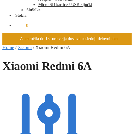
Micro SD kartice / USB ključki
Slušalke
Stekla
0.00
€
0
Za naročila do 13. ure velja dostava naslednji delovni dan
Home
/
Xiaomi
/
Xiaomi Redmi 6A
Xiaomi Redmi 6A