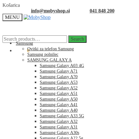
Skip
Skip
Košarica
to
to
info@mobyshop.si
041 848 200
navigation
content
MENU
Search
Search
for:
Samsung
Ovitki za telefon Samsung
0.00
€
0
Samsung polnilec
SAMSUNG GALAXY A
Samsung Galaxy A03 4G
Samsung Galaxy A71
Samsung Galaxy A70
Samsung Galaxy A53
Samsung Galaxy A52
Samsung Galaxy A51
Samsung Galaxy A50
Samsung Galaxy A41
Samsung Galaxy A40
Samsung Galaxy A33 5G
Samsung Galaxy A32
Samsung Galaxy A31
Samsung Galaxy A30s
Samsung Galaxy A22 5g