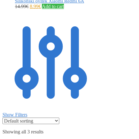
Silikonski ovitek Xiaomi Redmi 6A
14.99
€
8.99
€
Add to cart
Show Filters
Showing all 3 results