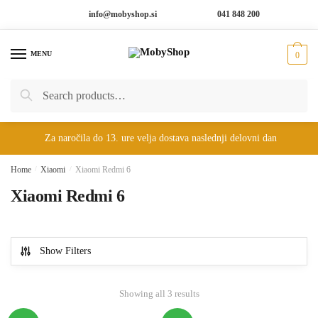
Skip
Skip
info@mobyshop.si
041 848 200
to
to
navigation
content
MENU
0
Search
Search
for:
Za naročila do 13. ure velja dostava naslednji delovni dan
Home
/
Xiaomi
/
Xiaomi Redmi 6
Xiaomi Redmi 6
Show Filters
Showing all 3 results