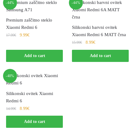
-44%
-44%
Premium zaščitno steklo
Xiaomi Redmi 6
Silikonski barvni ovitek
Xiaomi Redmi 6 MATT črna
9.99
€
17.99
€
8.99
€
15.99
€
Add to cart
Add to cart
-40%
Silikonski ovitek Xiaomi
Redmi 6
8.99
€
14.99
€
Add to cart