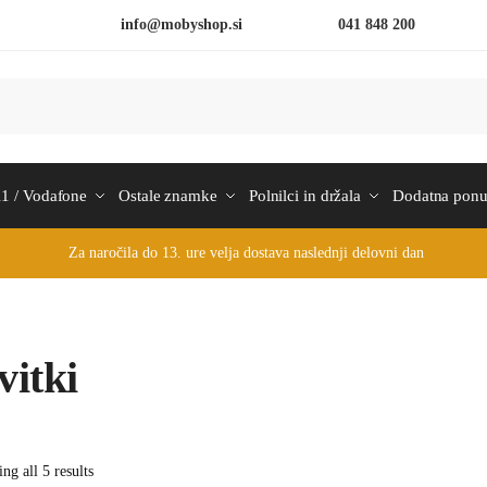
info@mobyshop.si
041 848 200
1 / Vodafone
Ostale znamke
Polnilci in držala
Dodatna pon
Za naročila do 13. ure velja dostava naslednji delovni dan
vitki
ng all 5 results