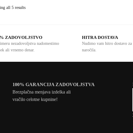
ng all 5 results
0% ZADOVOLJSTVO
HITRA DOSTAVA
imeru nezadovoljstva nadomestimo
Nudimo vam hitro dostavo za 
lek ali vrnemo denar.
naročila.
100% GARANCIJA ZADOVOLJSTVA
Brezplačna menjava izdelka ali
vračilo celotne kupnine!