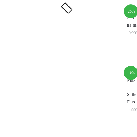
-25%
Prem
na ma
19.99
€
-40%
Silik
Plus
14.99
€