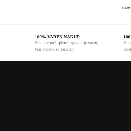
Showi
100% VAREN NAKUP
10
Nakup v naši spletni trgovini je varen,
V pr
vaši podatki so zaščiteni.
izde