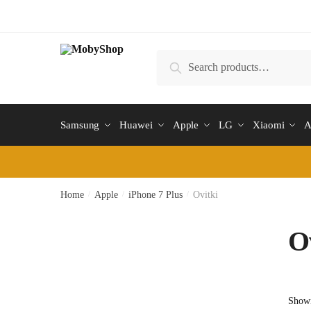
Skip
Skip
to
to
navigation
content
Search
Search
for:
Samsung
Huawei
Apple
LG
Xiaomi
A
Home
/
Apple
/
iPhone 7 Plus
/
Ovitki
O
Showi