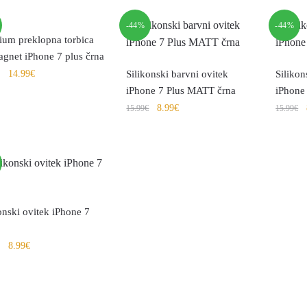
-44%
-44%
ium preklopna torbica
gnet iPhone 7 plus črna
14.99
€
Silikonski barvni ovitek
Silikon
iPhone 7 Plus MATT črna
iPhone
8.99
€
15.99
€
15.99
€
onski ovitek iPhone 7
8.99
€