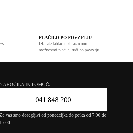
PLAČILO PO POVZETJU
vsa
Izbirate lahko med različnimi
možnostmi plačila, tudi po povzetju.
NAROČILA IN POMOČ:
041 848 200
Za vas smo dosegljivi od ponedeljka do petka od 7:00 do
15:00.