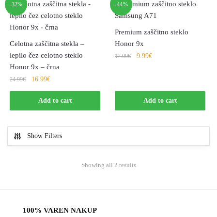
-32%
-44%
Premium zaščitno steklo
Celotna zaščitna stekla –
Honor 9x
lepilo čez celotno steklo
9.99
€
17.99
€
Honor 9x – črna
16.99
€
24.99
€
Add to cart
Add to cart
Show Filters
Showing all 2 results
100% VAREN NAKUP