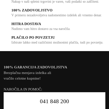
Nakup v naši spletni trgovini je varen, vaši podatki so zaščiteni.
100% ZADOVOLJSTVO
V primeru nezadovoljstva nadomestimo izdelek ali vrnemo denar.
HITRA DOSTAVA
Nudimo vam hitro dostavo za vsa naročila.
PLAČILO PO POVZETJU
Izbirate lahko med različnimi možnostmi plačila, tudi po povzetju.
100% GARANCIJA ZADOVOLJSTVA
Brezplačna menjava izdelka ali
vračilo celotne kupnine!
NAROČILA IN POMOČ:
041 848 200