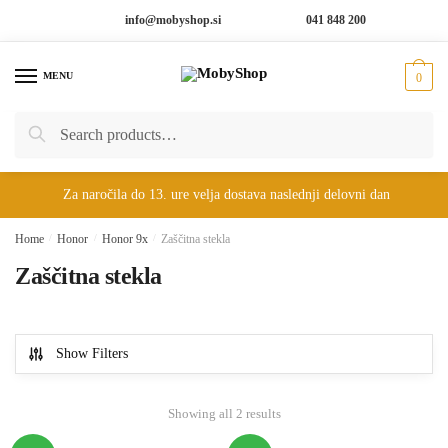
Skip
Skip
info@mobyshop.si
041 848 200
to
to
navigation
content
MENU
0
Search
Search
for:
Za naročila do 13. ure velja dostava naslednji delovni dan
Home
/
Honor
/
Honor 9x
/
Zaščitna stekla
Zaščitna stekla
Show Filters
Showing all 2 results