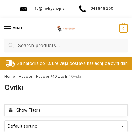
Skip
Skip
info@mobyshop.si
041 848 200
to
to
navigation
content
MENU
0
Search
Search
for:
Za naročila do 13. ure velja dostava naslednji delovni dan
Home
Huawei
Huawei P40 Lite E
Ovitki
/
/
/
Ovitki
Show Filters