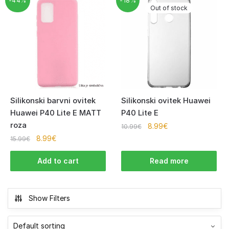
-44%
-18%
Out of stock
Silikonski barvni ovitek
Silikonski ovitek Huawei
Huawei P40 Lite E MATT
P40 Lite E
roza
8.99
€
10.99
€
8.99
€
15.99
€
Add to cart
Read more
Show Filters