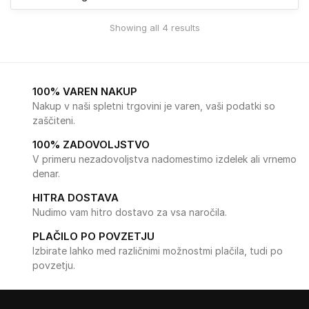
Showing all 4 results
100% VAREN NAKUP
Nakup v naši spletni trgovini je varen, vaši podatki so
zaščiteni.
100% ZADOVOLJSTVO
V primeru nezadovoljstva nadomestimo izdelek ali vrnemo
denar.
HITRA DOSTAVA
Nudimo vam hitro dostavo za vsa naročila.
PLAČILO PO POVZETJU
Izbirate lahko med različnimi možnostmi plačila, tudi po
povzetju.