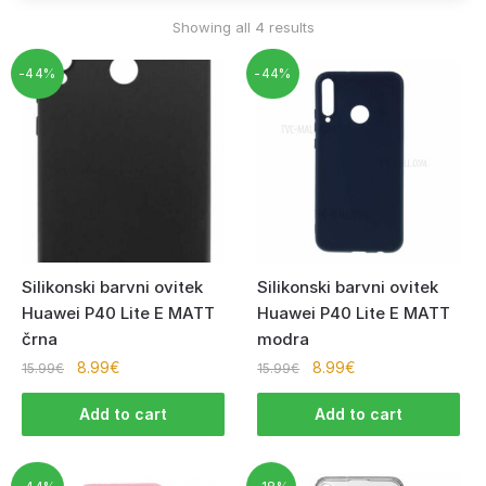
Showing all 4 results
-44%
-44%
Silikonski barvni ovitek
Silikonski barvni ovitek
Huawei P40 Lite E MATT
Huawei P40 Lite E MATT
črna
modra
8.99
€
8.99
€
15.99
€
15.99
€
Add to cart
Add to cart