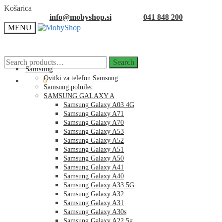
Skip
Skip
Košarica
to
to
info@mobyshop.si
041 848 200
navigation
content
MENU
Search
Search
for:
Samsung
Ovitki za telefon Samsung
0.00
€
0
Samsung polnilec
SAMSUNG GALAXY A
Samsung Galaxy A03 4G
Samsung Galaxy A71
Samsung Galaxy A70
Samsung Galaxy A53
Samsung Galaxy A52
Samsung Galaxy A51
Samsung Galaxy A50
Samsung Galaxy A41
Samsung Galaxy A40
Samsung Galaxy A33 5G
Samsung Galaxy A32
Samsung Galaxy A31
Samsung Galaxy A30s
Samsung Galaxy A22 5g