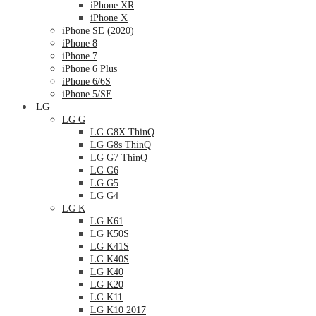
iPhone XR
iPhone X
iPhone SE (2020)
iPhone 8
iPhone 7
iPhone 6 Plus
iPhone 6/6S
iPhone 5/SE
LG
LG G
LG G8X ThinQ
LG G8s ThinQ
LG G7 ThinQ
LG G6
LG G5
LG G4
LG K
LG K61
LG K50S
LG K41S
LG K40S
LG K40
LG K20
LG K11
LG K10 2017