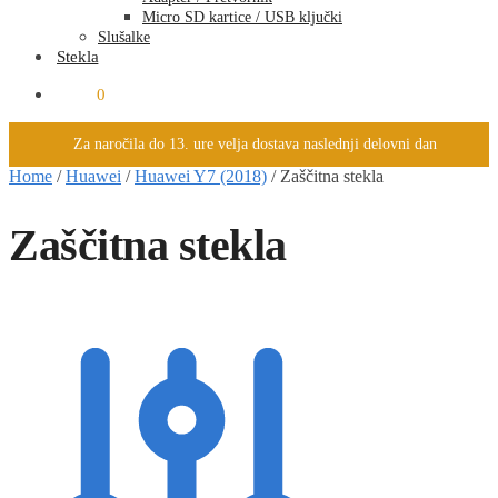
Micro SD kartice / USB ključki
Slušalke
Stekla
0.00
€
0
Za naročila do 13. ure velja dostava naslednji delovni dan
Home
/
Huawei
/
Huawei Y7 (2018)
/
Zaščitna stekla
Zaščitna stekla