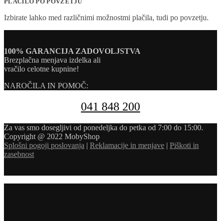
PLAČILO PO POVZETJU
Izbirate lahko med različnimi možnostmi plačila, tudi po povzetju.
100% GARANCIJA ZADOVOLJSTVA
Brezplačna menjava izdelka ali
vračilo celotne kupnine!
NAROČILA IN POMOČ:
041 848 200
Za vas smo dosegljivi od ponedeljka do petka od 7:00 do 15:00.
Copyright @ 2022 MobyShop
Splošni pogoji poslovanja
|
Reklamacije in menjave
|
Piškoti in
zasebnost