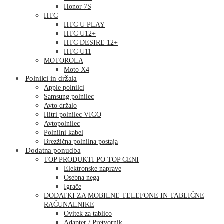
Honor 7S
HTC
HTC U PLAY
HTC U12+
HTC DESIRE 12+
HTC U11
MOTOROLA
Moto X4
Polnilci in držala
Apple polnilci
Samsung polnilec
Avto držalo
Hitri polnilec VIGO
Avtopolnilec
Polnilni kabel
Brezžična polnilna postaja
Dodatna ponudba
TOP PRODUKTI PO TOP CENI
Elektronske naprave
Osebna nega
Igrače
DODATKI ZA MOBILNE TELEFONE IN TABLIČNE
RAČUNALNIKE
Ovitek za tablico
Adapter / Pretvornik