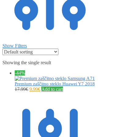
Show Filters
Showing the single result
-44%
Premium zaščitno steklo Huawei Y7 2018
17.99
€
9.99
€
Add to cart