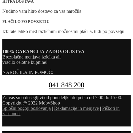
HITRA DOSTAVA
Nudimo vam hitro dostavo za vsa naročila.
PLAČILO PO POVZETJU
Izbirate lahko med različnimi možnostmi plačila, tudi po povzetju.
100% GARANCIJA ZADOVOLJSTVA
Brezplačna menjava izdelka ali
vračilo celotne kupnine!
NAROČILA IN POMOČ:
041 848 200
Za vas smo dosegljivi od ponedeljka do petka od 7:00 do 15:00.
Copyright @ 2022 MobyShop
Splošni pogoji poslovanja
|
Reklamacije in menjave
|
Piškoti in
zasebnost