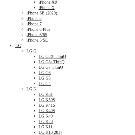
iPhone XR
iPhone X
iPhone SE (2020)
iPhone 8
iPhone 7
iPhone 6 Plus
iPhone 6/6S
iPhone 5/SE
LG
LG G
LG G8X ThinQ
LG G8s ThinQ
LG G7 ThinQ
LG G6
LG G5
LG G4
LG K
LG K61
LG K50S
LG K41S
LG K40S
LG K40
LG K20
LG K11
LG K10 2017