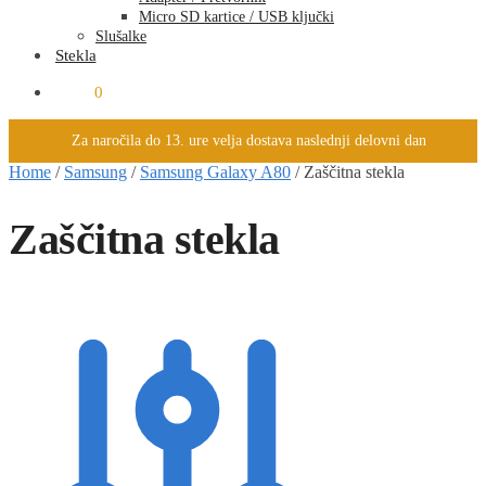
Micro SD kartice / USB ključki
Slušalke
Stekla
0.00
€
0
Za naročila do 13. ure velja dostava naslednji delovni dan
Home
/
Samsung
/
Samsung Galaxy A80
/
Zaščitna stekla
Zaščitna stekla