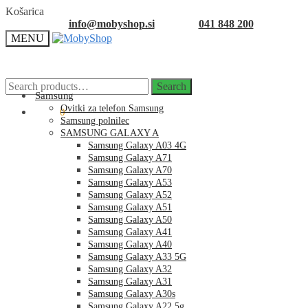
Skip
Skip
Košarica
to
to
info@mobyshop.si
041 848 200
navigation
content
MENU
Search
Search
for:
Samsung
Ovitki za telefon Samsung
0.00
€
0
Samsung polnilec
SAMSUNG GALAXY A
Samsung Galaxy A03 4G
Samsung Galaxy A71
Samsung Galaxy A70
Samsung Galaxy A53
Samsung Galaxy A52
Samsung Galaxy A51
Samsung Galaxy A50
Samsung Galaxy A41
Samsung Galaxy A40
Samsung Galaxy A33 5G
Samsung Galaxy A32
Samsung Galaxy A31
Samsung Galaxy A30s
Samsung Galaxy A22 5g