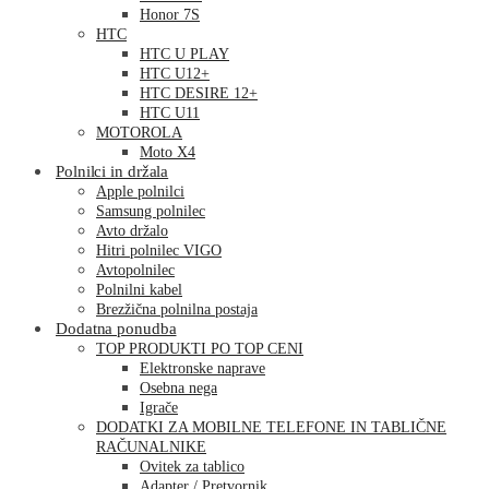
Honor 7S
HTC
HTC U PLAY
HTC U12+
HTC DESIRE 12+
HTC U11
MOTOROLA
Moto X4
Polnilci in držala
Apple polnilci
Samsung polnilec
Avto držalo
Hitri polnilec VIGO
Avtopolnilec
Polnilni kabel
Brezžična polnilna postaja
Dodatna ponudba
TOP PRODUKTI PO TOP CENI
Elektronske naprave
Osebna nega
Igrače
DODATKI ZA MOBILNE TELEFONE IN TABLIČNE
RAČUNALNIKE
Ovitek za tablico
Adapter / Pretvornik