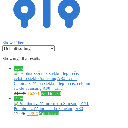
Show Filters
Showing all 2 results
-32%
Celotna zaščitna stekla – lepilo čez celotno
steklo Samsung A80 – črna
24.99
€
16.99
€
Add to cart
-44%
Premium zaščitno steklo Samsung A80
17.99
€
9.99
€
Add to cart