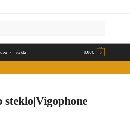
udba
Stekla
0.00
€
0
 steklo|Vigophone