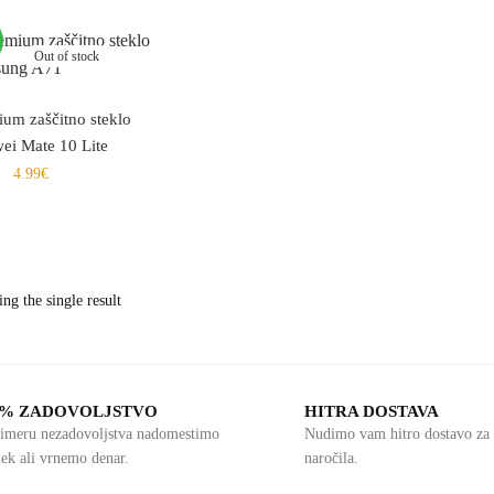
Out of stock
um zaščitno steklo
ei Mate 10 Lite
4.99
€
ng the single result
0% ZADOVOLJSTVO
HITRA DOSTAVA
imeru nezadovoljstva nadomestimo
Nudimo vam hitro dostavo za 
lek ali vrnemo denar.
naročila.