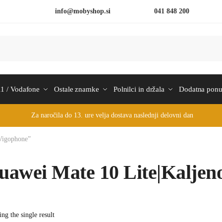
info@mobyshop.si
041 848 200
1 / Vodafone
Ostale znamke
Polnilci in držala
Dodatna pon
Za naročila do 13. ure velja dostava naslednji delovni dan
|Vigophone”
uawei Mate 10 Lite|Kaljeno
ng the single result