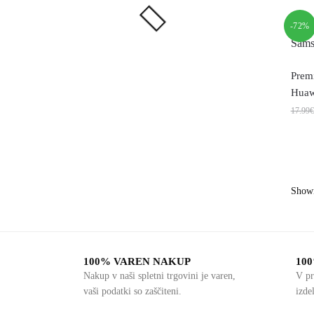
-72%
Premi
Huaw
17.99
€
Showi
100% VAREN NAKUP
10
Nakup v naši spletni trgovini je varen,
V pr
vaši podatki so zaščiteni.
izde