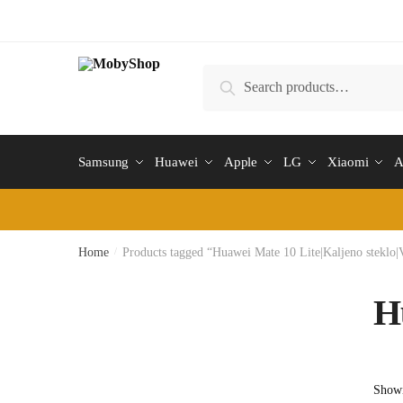
Skip
Skip
to
to
navigation
content
Search
Search
for:
Samsung
Huawei
Apple
LG
Xiaomi
A
Home
/
Products tagged “Huawei Mate 10 Lite|Kaljeno steklo
H
Showi