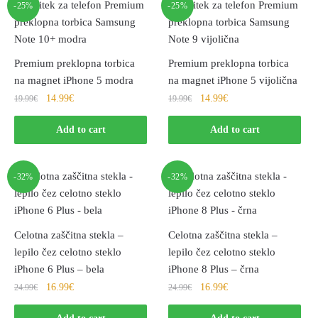
-25%
-25%
Premium preklopna torbica
Premium preklopna torbica
na magnet iPhone 5 modra
na magnet iPhone 5 vijolična
14.99
€
14.99
€
19.99
€
19.99
€
Add to cart
Add to cart
-32%
-32%
Celotna zaščitna stekla –
Celotna zaščitna stekla –
lepilo čez celotno steklo
lepilo čez celotno steklo
iPhone 6 Plus – bela
iPhone 8 Plus – črna
16.99
€
16.99
€
24.99
€
24.99
€