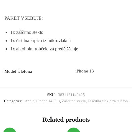
PAKET VSEBUJE:
1x zaščitno steklo
1x čistilna krpica iz mikrovlaken
1x alkoholni robček, za predčiščenje
iPhone 13
Model telefona
SKU:
3831121149425
Categories:
Apple
,
iPhone 14 Plus
,
Zaščitna stekla
,
Zaščitna stekla za telefon
Related products