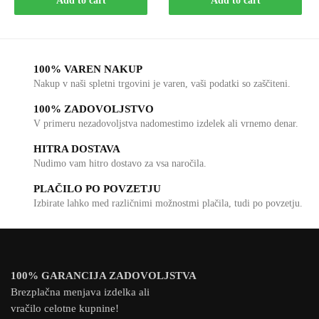
Add to cart
Add to cart
100% VAREN NAKUP
Nakup v naši spletni trgovini je varen, vaši podatki so zaščiteni.
100% ZADOVOLJSTVO
V primeru nezadovoljstva nadomestimo izdelek ali vrnemo denar.
HITRA DOSTAVA
Nudimo vam hitro dostavo za vsa naročila.
PLAČILO PO POVZETJU
Izbirate lahko med različnimi možnostmi plačila, tudi po povzetju.
100% GARANCIJA ZADOVOLJSTVA
Brezplačna menjava izdelka ali
vračilo celotne kupnine!