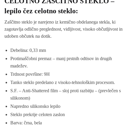
CELOTNO ZAŠČITNO STEKLO –
lepilo čez celotno steklo:
Zaščitno steklo je narejeno iz kemično obdelanega stekla, ki
zagotavlja odlično preglednost, vidljivost, visoko občutljivost in
udoben občutek na dotik.
Debelina: 0,33 mm
Protimaščobni premaz – manj prstnih odtisov in drugih
madežev.
Trdnost površine: 9H
Tanko steklo predelano z visoko-tehnološkim procesom.
S.F. – Anti-Shattered film – sloj proti razbitju – (prevlečen s
silikonom)
Napredno silikonsko lepilo
Steklo prekrije celoten zaslon
Barva: črna, bela