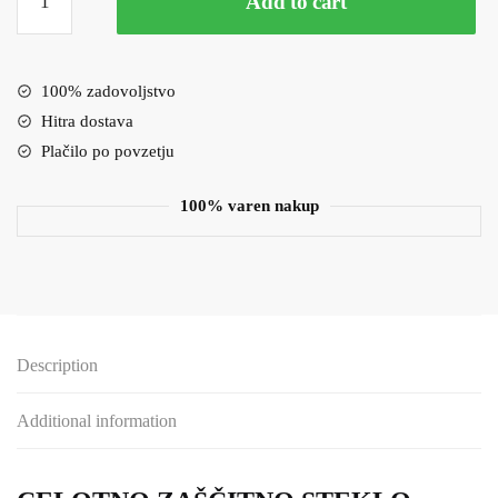
Add to cart
zaščitna
stekla
–
lepilo
100% zadovoljstvo
čez
Hitra dostava
celotno
Plačilo po povzetju
steklo
iPhone
100% varen nakup
14
Plus
–
črna
quantity
Description
Additional information