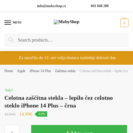
Skip
Skip
info@mobyshop.si
041 848 200
to
to
navigation
content
MENU
0
Search
Search
for:
Za naročila do 13. ure velja dostava naslednji delovni dan
Home
/
Apple
/
iPhone 14 Plus
/
Zaščitna stekla
/
Celotna zaščitna stekla – lepilo čez ce
Sale!
Celotna zaščitna stekla – lepilo čez celotno
steklo iPhone 14 Plus – črna
14.99
€
16.99
€
-12%
Celotna