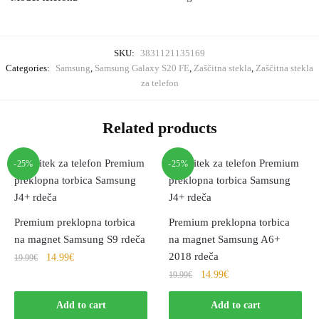
SKU:
3831121135169
Categories:
Samsung
,
Samsung Galaxy S20 FE
,
Zaščitna stekla
,
Zaščitna stekla
za telefon
Related products
-25%
-25%
Premium preklopna torbica
Premium preklopna torbica
na magnet Samsung S9 rdeča
na magnet Samsung A6+
2018 rdeča
14.99
€
19.99
€
14.99
€
19.99
€
Add to cart
Add to cart