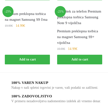
-25%
-25%
Premium preklopna torbica
na magnet Samsung S9 črna
14.99
€
19.99
€
Premium preklopna torbica
na magnet Samsung S9+
vijolična
14.99
€
19.99
€
Add to cart
Add to cart
100% VAREN NAKUP
Nakup v naši spletni trgovini je varen, vaši podatki so zaščiteni.
100% ZADOVOLJSTVO
V primeru nezadovoljstva nadomestimo izdelek ali vrnemo denar.