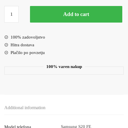
Celotna
Add to cart
zaščitna
stekla
-
lepilo
100% zadovoljstvo
čez
Hitra dostava
celotno
Plačilo po povzetju
steklo
Samsung
100% varen nakup
S20
FE
-
črna
quantity
Additional information
Samsung S20 FE
Model telefona