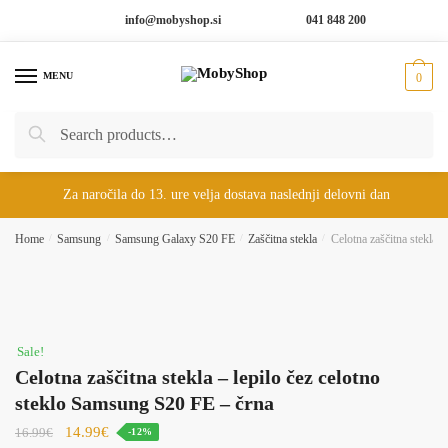
Skip
Skip
info@mobyshop.si
041 848 200
to
to
navigation
content
MENU
0
Search
Search
for:
Za naročila do 13. ure velja dostava naslednji delovni dan
Home
/
Samsung
/
Samsung Galaxy S20 FE
/
Zaščitna stekla
/
Celotna zaščitna stekla 
Sale!
Celotna zaščitna stekla – lepilo čez celotno
steklo Samsung S20 FE – črna
14.99
€
16.99
€
-12%