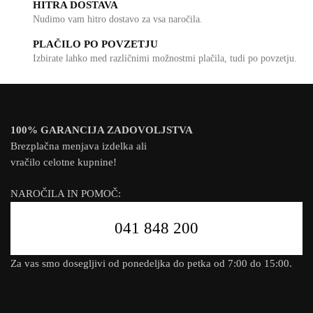
HITRA DOSTAVA
Nudimo vam hitro dostavo za vsa naročila.
PLAČILO PO POVZETJU
Izbirate lahko med različnimi možnostmi plačila, tudi po povzetju.
100% GARANCIJA ZADOVOLJSTVA
Brezplačna menjava izdelka ali
vračilo celotne kupnine!
NAROČILA IN POMOČ:
041 848 200
Za vas smo dosegljivi od ponedeljka do petka od 7:00 do 15:00.