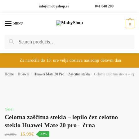
Skip
Skip
info@mobyshop.si
041 848 200
to
to
navigation
content
MENU
0
Search
Search
for:
Za naročila do 13. ure velja dostava naslednji delovni dan
Home
/
Huawei
/
Huawei Mate 20 Pro
/
Zaščitna stekla
/
Celotna zaščitna stekla – lepi
Sale!
Celotna zaščitna stekla – lepilo čez celotno
steklo Huawei Mate 20 pro – črna
16.99
€
24.99
€
-32%