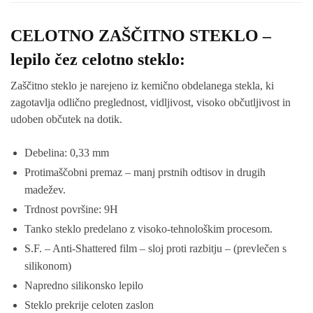
CELOTNO ZAŠČITNO STEKLO –
lepilo čez celotno steklo:
Zaščitno steklo je narejeno iz kemično obdelanega stekla, ki
zagotavlja odlično preglednost, vidljivost, visoko občutljivost in
udoben občutek na dotik.
Debelina: 0,33 mm
Protimaščobni premaz – manj prstnih odtisov in drugih
madežev.
Trdnost površine: 9H
Tanko steklo predelano z visoko-tehnološkim procesom.
S.F. – Anti-Shattered film – sloj proti razbitju – (prevlečen s
silikonom)
Napredno silikonsko lepilo
Steklo prekrije celoten zaslon