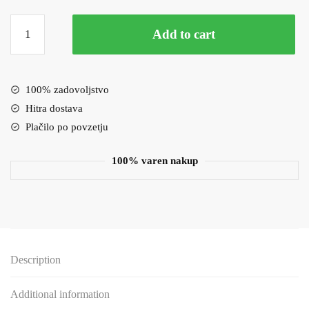
Celotna
Add to cart
zaščitna
stekla
-
lepilo
100% zadovoljstvo
čez
Hitra dostava
celotno
Plačilo po povzetju
steklo
Huawei
100% varen nakup
Mate
20
pro
-
črna
quantity
Description
Additional information