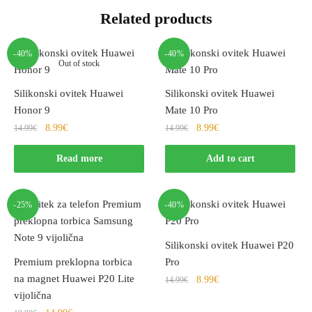
Related products
-40%
-40%
Out of stock
Silikonski ovitek Huawei
Silikonski ovitek Huawei
Honor 9
Mate 10 Pro
8.99
€
8.99
€
14.99
€
14.99
€
Read more
Add to cart
-25%
-40%
Silikonski ovitek Huawei P20
Premium preklopna torbica
Pro
na magnet Huawei P20 Lite
8.99
€
14.99
€
vijolična