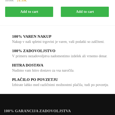
14.99
€
19.99
€
Add to cart
Add to cart
100% VAREN NAKUP
Nakup v naši spletni trgovini je varen, vaši podatki so zaščiteni.
100% ZADOVOLJSTVO
V primeru nezadovoljstva nadomestimo izdelek ali vrnemo denar.
HITRA DOSTAVA
Nudimo vam hitro dostavo za vsa naročila.
PLAČILO PO POVZETJU
Izbirate lahko med različnimi možnostmi plačila, tudi po povzetju.
100% GARANCIJA ZADOVOLJSTVA