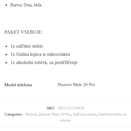
Barva: črna, bela
PAKET VSEBUJE:
1x zaščitno steklo
1x čistilna krpica iz mikrovlaken
1x alkoholni robček, za predčiščenje
Huawei Mate 20 Pro
Model telefona
SKU:
3831121120929
Categories:
Huawei
,
Huawei Mate 20 Pro
,
Zaščitna stekla
,
Zaščitna stekla za
telefon