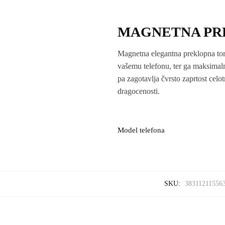
MAGNETNA PR
Magnetna elegantna preklopna torbi
vašemu telefonu, ter ga maksimalno
pa zagotavlja čvrsto zaprtost celot
dragocenosti.
Model telefona
SKU:
38311211556