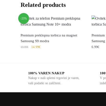
Related products
-25%
Premium preklopna torbica na magnet
Premium 
Samsung S9 modra
Samsung 
14.99
€
6.99
€
19.99
€
100% VAREN NAKUP
10
Nakup v naši spletni trgovini je varen,
V pr
vaši podatki so zaščiteni.
izde