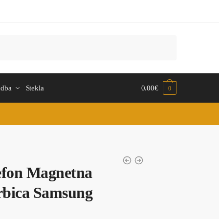
udba
Stekla
0.00
€
0
lefon Magnetna
rbica Samsung