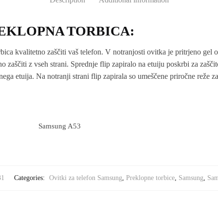
EKLOPNA TORBICA:
ca kvalitetno zaščiti vaš telefon. V notranjosti ovitka je pritrjeno gel
 zaščiti z vseh strani. Sprednje flip zapiralo na etuiju poskrbi za zašč
nega etuija. Na notranji strani flip zapirala so umeščene priročne reže za
Samsung A53
31
Categories:
Ovitki za telefon Samsung
,
Preklopne torbice
,
Samsung
,
Sam