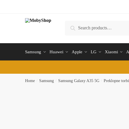
Skip
Skip
to
to
navigation
content
Search
Search
for:
Samsung
Huawei
Apple
LG
Xiaomi
A
Home
/
Samsung
/
Samsung Galaxy A35 5G
/
Preklopne torb