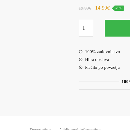
14.99
€
19.99
€
-25%
Ovitek
za
telefon
Magnetna
100% zadovoljstvo
preklopna
torbica
Hitra dostava
Samsung
Plačilo po povzetju
A35
5G
100
zlata
quantity
Description
Additional information