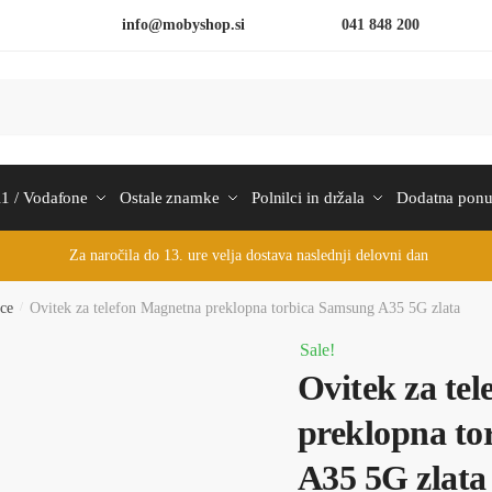
info@mobyshop.si
041 848 200
1 / Vodafone
Ostale znamke
Polnilci in držala
Dodatna pon
Za naročila do 13. ure velja dostava naslednji delovni dan
ice
/
Ovitek za telefon Magnetna preklopna torbica Samsung A35 5G zlata
Sale!
Ovitek za te
preklopna to
A35 5G zlata