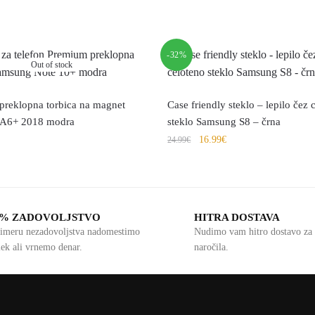
-32%
Out of stock
preklopna torbica na magnet
Case friendly steklo – lepilo čez 
A6+ 2018 modra
steklo Samsung S8 – črna
16.99
€
24.99
€
0% ZADOVOLJSTVO
HITRA DOSTAVA
imeru nezadovoljstva nadomestimo
Nudimo vam hitro dostavo za 
lek ali vrnemo denar.
naročila.