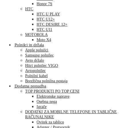
Honor 7S
HTC
HTC U PLAY
HTC U12+
HTC DESIRE 12+
HTC U11
MOTOROLA
Moto X4
Polnilci in držala
Apple polnilci
Samsung polnilec
Avto držalo
Hitri polnilec VIGO
Avtopolnilec
Polnilni kabel
Brezžična polnilna postaja
Dodatna ponudba
TOP PRODUKTI PO TOP CENI
Elektronske naprave
Osebna nega
Igrače
DODATKI ZA MOBILNE TELEFONE IN TABLIČNE
RAČUNALNIKE
Ovitek za tablico
Adapter / Pretvornik