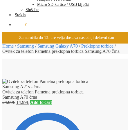
Micro SD kartice / USB ključki
Slušalke
Stekla
0.00
€
0
Za naročila do 13. ure velja dostava naslednji delovni dan
Home
/
Samsung
/
Samsung Galaxy A70
/
Preklopne torbice
/
Ovitek za telefon Pametna preklopna torbica Samsung A70 črna
Ovitek za telefon Pametna preklopna torbica
Samsung A70 črna
24.99
€
14.99
€
Add to cart