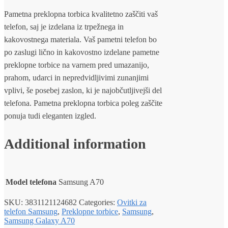
Pametna preklopna torbica kvalitetno zaščiti vaš
telefon, saj je izdelana iz trpežnega in
kakovostnega materiala. Vaš pametni telefon bo
po zaslugi lično in kakovostno izdelane pametne
preklopne torbice na varnem pred umazanijo,
prahom, udarci in nepredvidljivimi zunanjimi
vplivi, še posebej zaslon, ki je najobčutljivejši del
telefona. Pametna preklopna torbica poleg zaščite
ponuja tudi eleganten izgled.
Additional information
Model telefona
Samsung A70
SKU:
3831121124682
Categories:
Ovitki za
telefon Samsung
,
Preklopne torbice
,
Samsung
,
Samsung Galaxy A70