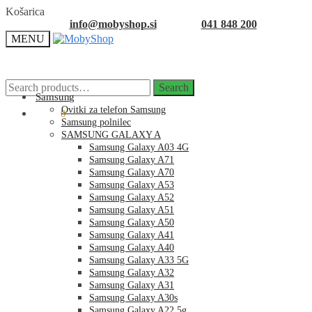
Skip
Skip
Košarica
to
to
info@mobyshop.si
041 848 200
navigation
content
MENU
Search
Search
for:
Samsung
Ovitki za telefon Samsung
0.00
€
0
Samsung polnilec
SAMSUNG GALAXY A
Samsung Galaxy A03 4G
Samsung Galaxy A71
Samsung Galaxy A70
Samsung Galaxy A53
Samsung Galaxy A52
Samsung Galaxy A51
Samsung Galaxy A50
Samsung Galaxy A41
Samsung Galaxy A40
Samsung Galaxy A33 5G
Samsung Galaxy A32
Samsung Galaxy A31
Samsung Galaxy A30s
Samsung Galaxy A22 5g