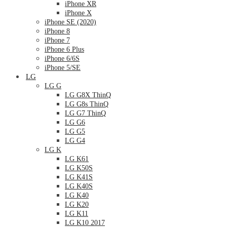
iPhone XR
iPhone X
iPhone SE (2020)
iPhone 8
iPhone 7
iPhone 6 Plus
iPhone 6/6S
iPhone 5/SE
LG
LG G
LG G8X ThinQ
LG G8s ThinQ
LG G7 ThinQ
LG G6
LG G5
LG G4
LG K
LG K61
LG K50S
LG K41S
LG K40S
LG K40
LG K20
LG K11
LG K10 2017