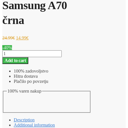
Samsung A70
črna
24.99
€
14.99
€
-40%
Ovitek
za
Add to cart
telefon
Pametna
100% zadovoljstvo
preklopna
Hitra dostava
torbica
Plačilo po povzetju
Samsung
A70
100% varen nakup
črna
quantity
Description
Additional information