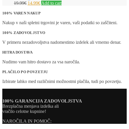
19.99
€
14.99
€
Add to cart
100% VAREN NAKUP
Nakup v naši spletni trgovini je varen, vaši podatki so zaščiteni.
100% ZADOVOLJSTVO
V primeru nezadovoljstva nadomestimo izdelek ali vrnemo denar.
HITRA DOSTAVA
Nudimo vam hitro dostavo za vsa naročila.
PLAČILO PO POVZETJU
Izbirate lahko med različnimi možnostmi plačila, tudi po povzetju.
100% GARANCIJA ZADOVOLJSTVA
Brezplačna menjava izdelka ali
vračilo celotne kupnine!
NAROČILA IN POMOČ: