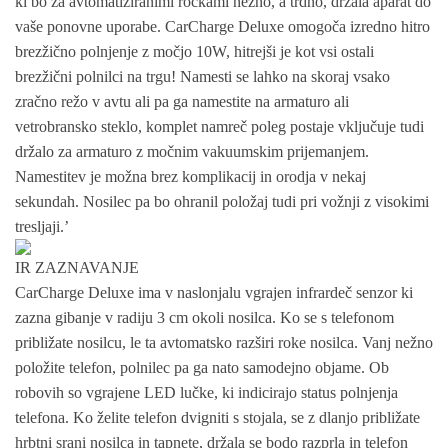
ki bo za avtomatiziranimi ročkami nežno, a trdno, držala aparat do
vaše ponovne uporabe. CarCharge Deluxe omogoča izredno hitro
brezžično polnjenje z močjo 10W, hitrejši je kot vsi ostali
brezžični polnilci na trgu! Namesti se lahko na skoraj vsako
zračno režo v avtu ali pa ga namestite na armaturo ali
vetrobransko steklo, komplet namreč poleg postaje vključuje tudi
držalo za armaturo z močnim vakuumskim prijemanjem.
Namestitev je možna brez komplikacij in orodja v nekaj
sekundah. Nosilec pa bo ohranil položaj tudi pri vožnji z visokimi
tresljaji.’
IR ZAZNAVANJE
CarCharge Deluxe ima v naslonjalu vgrajen infrardeč senzor ki
zazna gibanje v radiju 3 cm okoli nosilca. Ko se s telefonom
približate nosilcu, le ta avtomatsko razširi roke nosilca. Vanj nežno
položite telefon, polnilec pa ga nato samodejno objame. Ob
robovih so vgrajene LED lučke, ki indicirajo status polnjenja
telefona. Ko želite telefon dvigniti s stojala, se z dlanjo približate
hrbtni srani nosilca in tapnete, držala se bodo razprla in telefon