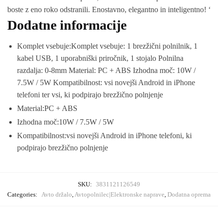
boste z eno roko odstranili. Enostavno, elegantno in inteligentno! ‘
Dodatne informacije
Komplet vsebuje:
Komplet vsebuje: 1 brezžični polnilnik, 1
kabel USB, 1 uporabniški priročnik, 1 stojalo Polnilna
razdalja: 0-8mm Material: PC + ABS Izhodna moč: 10W /
7.5W / 5W Kompatibilnost: vsi novejši Android in iPhone
telefoni ter vsi, ki podpirajo brezžično polnjenje
Material:
PC + ABS
Izhodna moč:
10W / 7.5W / 5W
Kompatibilnost:
vsi novejši Android in iPhone telefoni, ki
podpirajo brezžično polnjenje
SKU:
3831121126549
Categories:
Avto držalo
,
Avtopolnilec|Elektronske naprave
,
Dodatna oprema