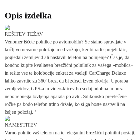
Opis izdelka
REŠITEV TEŽAV
Venomer iščete polnilec po avtomobilu? Se stalno spravljate v
kočljivo nevarne položaje med vožnjo, ker bi radi sprejeli klic,
pogledali zemljevid ali nastavili telefon na polnjenje? Čas je, da
končno kupite kvaliteten brezžični polnilnik za vašega »mobilca«
in rešite vse te kolobocije enkrat za vselej! CarCharge Deluxe
lahko zavrtite za 360′ brez, da bi zdrsel izven okvirja. Uporaba
zemljevidov, GPS-a in video-klicev bo sedaj udobna in brez
nepotrebnega lovljenja aparata po avtu. Silikonsko prevlečene
ročke pa bodo telefon trdno držale, ko si ga boste nastavili na
željen položaj. ‘
NAMESTITEV
Varno polnite vaš telefon na tej elegantni brezžični polnilni postaji,