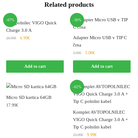
Related products
-67%
-50%
Avtopolnilec VIGO Quick
Charge 3.0 A
Adapter Micro USB v TIP C
6.99
€
20.99
€
črna
3.00
€
5.99
€
Add to cart
Add to cart
-62%
Micro SD kartica 64GB
17.99
€
Komplet AVTOPOLNILEC
VIGO Quick Charge 3.0 A +
Tip C polnilni kabel
9.99
€
25.99
€