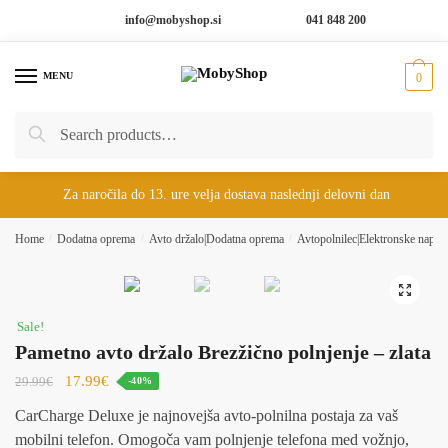
Skip
Skip
info@mobyshop.si
041 848 200
to
to
navigation
content
MENU
0
Search
Search
for:
Za naročila do 13. ure velja dostava naslednji delovni dan
Home
/
Dodatna oprema
/
Avto držalo|Dodatna oprema
/
Avtopolnilec|Elektronske napra
🔍
Sale!
Pametno avto držalo Brezžično polnjenje – zlata
17.99
€
29.99
€
-40%
CarCharge Deluxe je najnovejša avto-polnilna postaja za vaš
mobilni telefon. Omogoča vam polnjenje telefona med vožnjo,