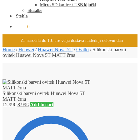
Micro SD kartice / USB ključki
Slušalke
Stekla
0.00
€
0
Za naročila do 13. ure velja dostava naslednji delovni dan
Home
/
Huawei
/
Huawei Nova 5T
/
Ovitki
/
Silikonski barvni
ovitek Huawei Nova 5T MATT črna
Silikonski barvni ovitek Huawei Nova 5T
MATT črna
15.99
€
8.99
€
Add to cart