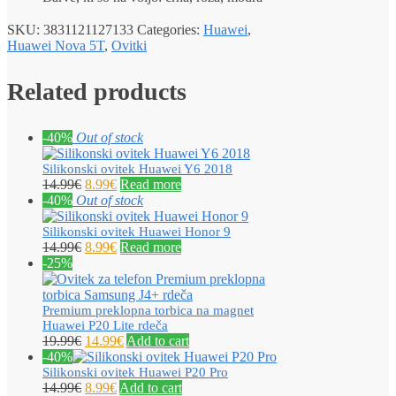
SKU:
3831121127133
Categories:
Huawei
,
Huawei Nova 5T
,
Ovitki
Related products
-40%
Out of stock
Silikonski ovitek Huawei Y6 2018
14.99
€
8.99
€
Read more
-40%
Out of stock
Silikonski ovitek Huawei Honor 9
14.99
€
8.99
€
Read more
-25%
Premium preklopna torbica na magnet
Huawei P20 Lite rdeča
19.99
€
14.99
€
Add to cart
-40%
Silikonski ovitek Huawei P20 Pro
14.99
€
8.99
€
Add to cart