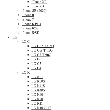
iPhone XR
iPhone X
iPhone SE (2020)
iPhone 8
iPhone 7
iPhone 6 Plus
iPhone 6/6S
iPhone 5/SE
LG
LG G
LG G8X ThinQ
LG G8s ThinQ
LG G7 ThinQ
LG G6
LG G5
LG G4
LG K
LG K61
LG K50S
LG K41S
LG K40S
LG K40
LG K20
LG K11
LG K10 2017