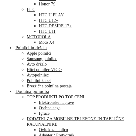
Honor 7S
HTC
HTC U PLAY
HTC U12+
HTC DESIRE 12+
HTC U11
MOTOROLA
Moto X4
Polnilci in držala
Apple polnilci
Samsung polnilec
Avto držalo
Hitri polnilec VIGO
Avtopolnilec
Polnilni kabel
Brezžična polnilna postaja
Dodatna ponudba
TOP PRODUKTI PO TOP CENI
Elektronske naprave
Osebna nega
Igrače
DODATKI ZA MOBILNE TELEFONE IN TABLIČNE
RAČUNALNIKE
Ovitek za tablico
Adapter / Pretvornik