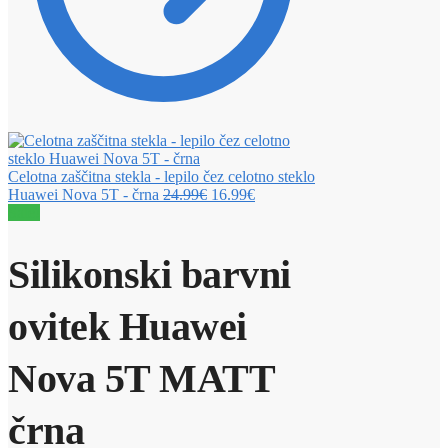
Celotna zaščitna stekla - lepilo čez celotno steklo
Huawei Nova 5T - črna
24.99
€
16.99
€
Sale!
Silikonski barvni
ovitek Huawei
Nova 5T MATT
črna