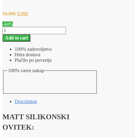
15.99
€
8.99
€
-44%
Silikonski
barvni
Add to cart
ovitek
Huawei
100% zadovoljstvo
Nova
Hitra dostava
5T
Plačilo po povzetju
MATT
črna
100% varen nakup
quantity
Description
MATT SILIKONSKI
OVITEK: