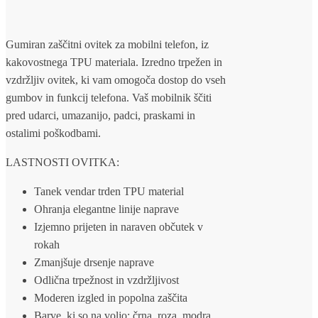
Gumiran zaščitni ovitek za mobilni telefon, iz
kakovostnega TPU materiala. Izredno trpežen in
vzdržljiv ovitek, ki vam omogoča dostop do vseh
gumbov in funkcij telefona. Vaš mobilnik ščiti
pred udarci, umazanijo, padci, praskami in
ostalimi poškodbami.
LASTNOSTI OVITKA:
Tanek vendar trden TPU material
Ohranja elegantne linije naprave
Izjemno prijeten in naraven občutek v
rokah
Zmanjšuje drsenje naprave
Odlična trpežnost in vzdržljivost
Moderen izgled in popolna zaščita
Barve, ki so na voljo: črna, roza, modra