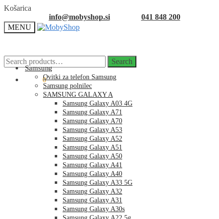
Skip
Skip
Košarica
to
to
info@mobyshop.si
041 848 200
navigation
content
MENU
Search
Search
for:
Samsung
Ovitki za telefon Samsung
0.00
€
0
Samsung polnilec
SAMSUNG GALAXY A
Samsung Galaxy A03 4G
Samsung Galaxy A71
Samsung Galaxy A70
Samsung Galaxy A53
Samsung Galaxy A52
Samsung Galaxy A51
Samsung Galaxy A50
Samsung Galaxy A41
Samsung Galaxy A40
Samsung Galaxy A33 5G
Samsung Galaxy A32
Samsung Galaxy A31
Samsung Galaxy A30s
Samsung Galaxy A22 5g