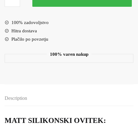
ovitek
Huawei
P40
100% zadovoljstvo
Lite
Hitra dostava
MATT
Plačilo po povzetju
modra
quantity
100% varen nakup
Description
MATT SILIKONSKI OVITEK: