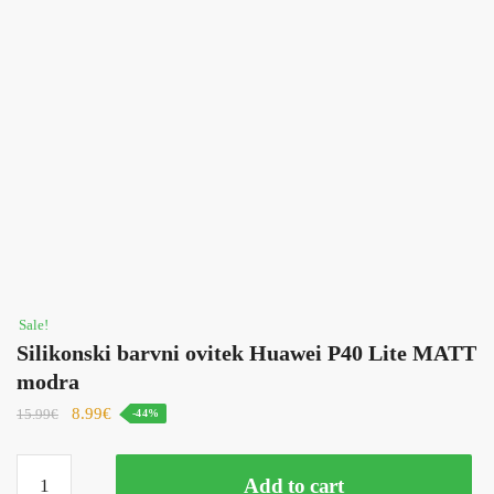
Sale!
Silikonski barvni ovitek Huawei P40 Lite MATT
modra
8.99
€
15.99
€
-44%
Silikonski
Add to cart
barvni