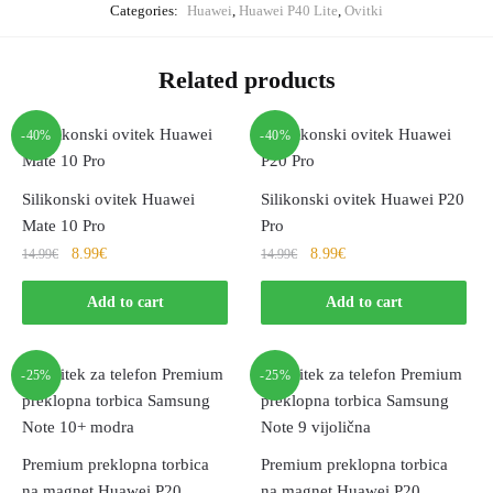
Categories:
Huawei
,
Huawei P40 Lite
,
Ovitki
Related products
-40%
-40%
Silikonski ovitek Huawei
Silikonski ovitek Huawei P20
Mate 10 Pro
Pro
8.99
€
8.99
€
14.99
€
14.99
€
Add to cart
Add to cart
-25%
-25%
Premium preklopna torbica
Premium preklopna torbica
na magnet Huawei P20
na magnet Huawei P20