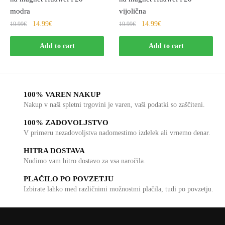
modra
vijolična
14.99
€
14.99
€
19.99
€
19.99
€
Add to cart
Add to cart
100% VAREN NAKUP
Nakup v naši spletni trgovini je varen, vaši podatki so zaščiteni.
100% ZADOVOLJSTVO
V primeru nezadovoljstva nadomestimo izdelek ali vrnemo denar.
HITRA DOSTAVA
Nudimo vam hitro dostavo za vsa naročila.
PLAČILO PO POVZETJU
Izbirate lahko med različnimi možnostmi plačila, tudi po povzetju.