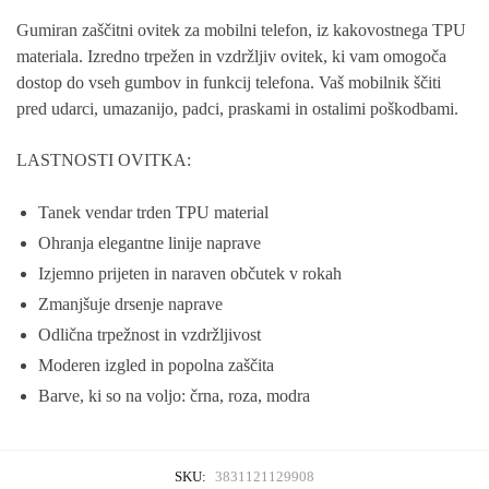
Gumiran zaščitni ovitek za mobilni telefon, iz kakovostnega TPU
materiala. Izredno trpežen in vzdržljiv ovitek, ki vam omogoča
dostop do vseh gumbov in funkcij telefona. Vaš mobilnik ščiti
pred udarci, umazanijo, padci, praskami in ostalimi poškodbami.
LASTNOSTI OVITKA:
Tanek vendar trden TPU material
Ohranja elegantne linije naprave
Izjemno prijeten in naraven občutek v rokah
Zmanjšuje drsenje naprave
Odlična trpežnost in vzdržljivost
Moderen izgled in popolna zaščita
Barve, ki so na voljo: črna, roza, modra
SKU:
3831121129908