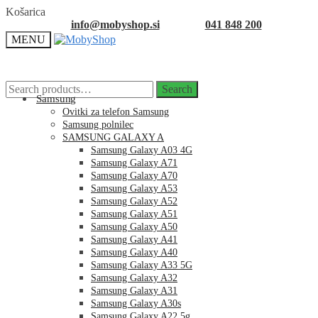
Skip
Skip
Košarica
to
to
info@mobyshop.si
041 848 200
navigation
content
MENU
Search
Search
for:
Samsung
Ovitki za telefon Samsung
Samsung polnilec
SAMSUNG GALAXY A
Samsung Galaxy A03 4G
Samsung Galaxy A71
Samsung Galaxy A70
Samsung Galaxy A53
Samsung Galaxy A52
Samsung Galaxy A51
Samsung Galaxy A50
Samsung Galaxy A41
Samsung Galaxy A40
Samsung Galaxy A33 5G
Samsung Galaxy A32
Samsung Galaxy A31
Samsung Galaxy A30s
Samsung Galaxy A22 5g