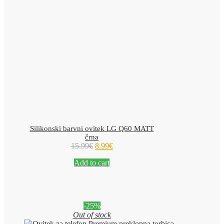
Silikonski barvni ovitek LG Q60 MATT
črna
15.99
€
8.99
€
Add to cart
-25%
Out of stock