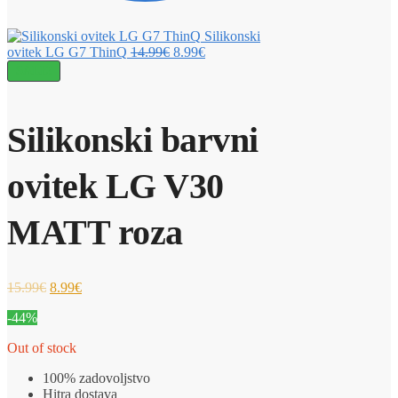
Silikonski
ovitek LG G7 ThinQ
14.99
€
8.99
€
SALE!
Silikonski barvni
ovitek LG V30
MATT roza
15.99
€
8.99
€
-44%
Out of stock
100% zadovoljstvo
Hitra dostava