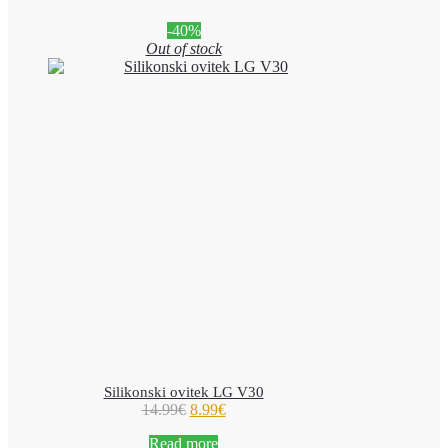
-40%
Out of stock
Silikonski ovitek LG V30
14.99
€
8.99
€
Read more