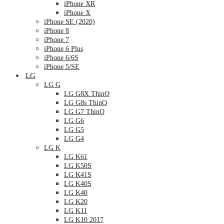
iPhone XR
iPhone X
iPhone SE (2020)
iPhone 8
iPhone 7
iPhone 6 Plus
iPhone 6/6S
iPhone 5/SE
LG
LG G
LG G8X ThinQ
LG G8s ThinQ
LG G7 ThinQ
LG G6
LG G5
LG G4
LG K
LG K61
LG K50S
LG K41S
LG K40S
LG K40
LG K20
LG K11
LG K10 2017