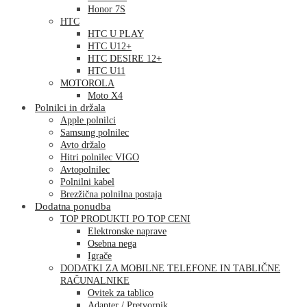
Honor 7S
HTC
HTC U PLAY
HTC U12+
HTC DESIRE 12+
HTC U11
MOTOROLA
Moto X4
Polnilci in držala
Apple polnilci
Samsung polnilec
Avto držalo
Hitri polnilec VIGO
Avtopolnilec
Polnilni kabel
Brezžična polnilna postaja
Dodatna ponudba
TOP PRODUKTI PO TOP CENI
Elektronske naprave
Osebna nega
Igrače
DODATKI ZA MOBILNE TELEFONE IN TABLIČNE
RAČUNALNIKE
Ovitek za tablico
Adapter / Pretvornik