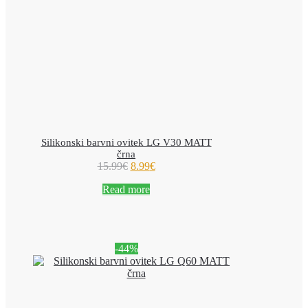
Silikonski barvni ovitek LG V30 MATT
črna
15.99
€
8.99
€
Read more
-44%