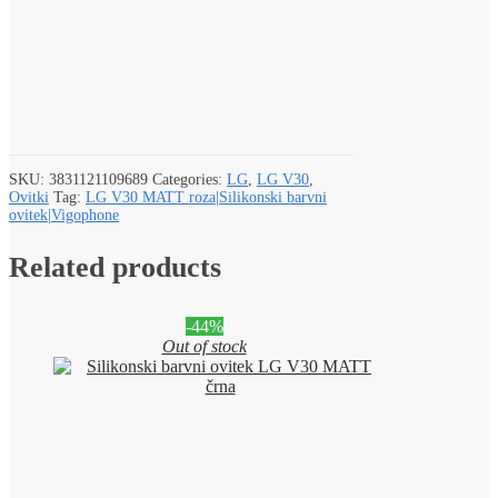
SKU:
3831121109689
Categories:
LG
,
LG V30
,
Ovitki
Tag:
LG V30 MATT roza|Silikonski barvni
ovitek|Vigophone
Related products
-44%
Out of stock