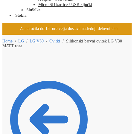
Micro SD kartice / USB ključki
Slušalke
Stekla
Za naročila do 13. ure velja dostava naslednji delovni dan
Home
/
LG
/
LG V30
/
Ovitki
/
Silikonski barvni ovitek LG V30
MATT roza