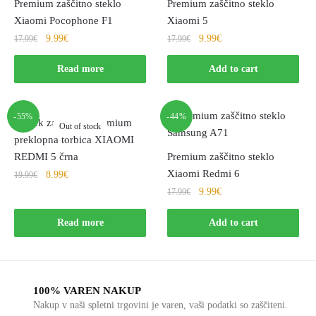
Premium zaščitno steklo
Premium zaščitno steklo
Xiaomi Pocophone F1
Xiaomi 5
9.99
€
9.99
€
17.99
€
17.99
€
Read more
Add to cart
-55%
-44%
Ovitek za telefon Premium
Out of stock
preklopna torbica XIAOMI
REDMI 5 črna
Premium zaščitno steklo
Xiaomi Redmi 6
8.99
€
19.99
€
9.99
€
17.99
€
Read more
Add to cart
100% VAREN NAKUP
Nakup v naši spletni trgovini je varen, vaši podatki so zaščiteni.