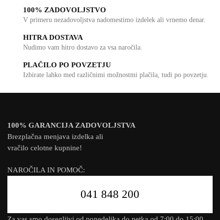
100% ZADOVOLJSTVO
V primeru nezadovoljstva nadomestimo izdelek ali vrnemo denar.
HITRA DOSTAVA
Nudimo vam hitro dostavo za vsa naročila.
PLAČILO PO POVZETJU
Izbirate lahko med različnimi možnostmi plačila, tudi po povzetju.
100% GARANCIJA ZADOVOLJSTVA
Brezplačna menjava izdelka ali
vračilo celotne kupnine!
NAROČILA IN POMOČ:
041 848 200
Za vas smo dosegljivi od ponedeljka do petka od 7:00 do 15:00.