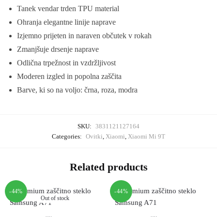
Tanek vendar trden TPU material
Ohranja elegantne linije naprave
Izjemno prijeten in naraven občutek v rokah
Zmanjšuje drsenje naprave
Odlična trpežnost in vzdržljivost
Moderen izgled in popolna zaščita
Barve, ki so na voljo: črna, roza, modra
SKU:
3831121127164
Categories:
Ovitki
,
Xiaomi
,
Xiaomi Mi 9T
Related products
-44%
-44%
Out of stock