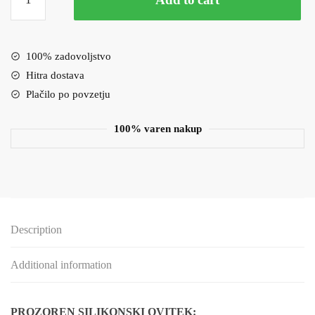
ovitek
iPhone
XR
quantity
100% zadovoljstvo
Hitra dostava
Plačilo po povzetju
100% varen nakup
Description
Additional information
PROZOREN SILIKONSKI OVITEK: