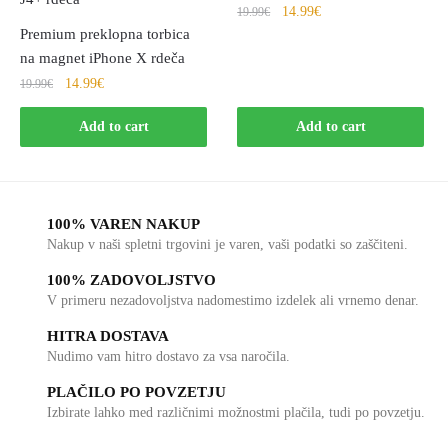
14.99
€
19.99
€
Premium preklopna torbica
na magnet iPhone X rdeča
14.99
€
19.99
€
Add to cart
Add to cart
100% VAREN NAKUP
Nakup v naši spletni trgovini je varen, vaši podatki so zaščiteni.
100% ZADOVOLJSTVO
V primeru nezadovoljstva nadomestimo izdelek ali vrnemo denar.
HITRA DOSTAVA
Nudimo vam hitro dostavo za vsa naročila.
PLAČILO PO POVZETJU
Izbirate lahko med različnimi možnostmi plačila, tudi po povzetju.