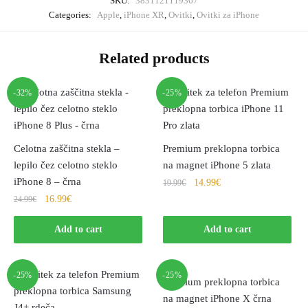
SKU:
3831121119367
Categories:
Apple
,
iPhone XR
,
Ovitki
,
Ovitki za iPhone
Related products
-32%
-25%
Celotna zaščitna stekla –
Premium preklopna torbica
lepilo čez celotno steklo
na magnet iPhone 5 zlata
iPhone 8 – črna
14.99
€
19.99
€
16.99
€
24.99
€
Add to cart
Add to cart
-25%
-25%
Premium preklopna torbica
na magnet iPhone X črna